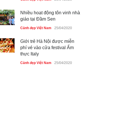
Nhiều hoạt động tôn vinh nhà
giáo tại Đầm Sen
Cảnh đẹp Việt Nam
25/04/2020
Giới trẻ Hà Nội được miễn
phí vé vào cửa festival Ẩm
thực Italy
Cảnh đẹp Việt Nam
25/04/2020
Tam giác mạch khoe sắc bên
bờ hồ Hà Nội
Cảnh đẹp Việt Nam
25/04/2020
Bán đảo Sơn Trà sẽ là khu
du lịch quốc gia
Cảnh đẹp Việt Nam
24/04/2020