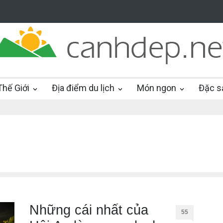
hế Giới
Địa điểm du lịch
Món ngon
Đặc s
Những cái nhất của
55