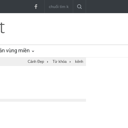
ản vùng miền
Cảnh Đẹp
›
Từ khóa
›
kênh