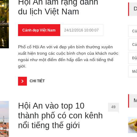
Hội An làm rạng danh
D
du lịch Việt Nam
Cảnh đẹp Việt Nam
24/12/2016 10:00:07
Cả
Cả
Phố cổ Hội An với vẻ đẹp yên bình thường xuyên
xuất hiện trong các cuộc bình chọn của khách nước
Đặ
ngoài như một điểm đến hấp dẫn và nổi tiếng thế
giới.
Mó
CHI TIẾT
M
Hội An vào top 10
49
thành phố có con kênh
nổi tiếng thế giới