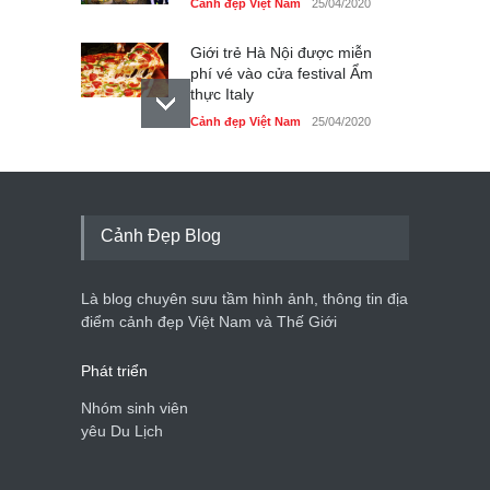
Cảnh đẹp Việt Nam
25/04/2020
Giới trẻ Hà Nội được miễn
phí vé vào cửa festival Ẩm
thực Italy
Cảnh đẹp Việt Nam
25/04/2020
Tam giác mạch khoe sắc
bên bờ hồ Hà Nội
Cảnh đẹp Việt Nam
25/04/2020
Cảnh Đẹp Blog
Bán đảo Sơn Trà sẽ là khu
du lịch quốc gia
Là blog chuyên sưu tầm hình ảnh, thông tin địa
Cảnh đẹp Việt Nam
24/04/2020
điểm cảnh đẹp Việt Nam và Thế Giới
Phát triển
Nhóm sinh viên
yêu Du Lịch