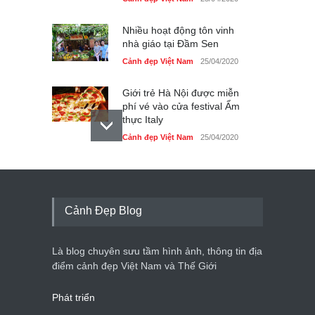
Nhiều hoạt động tôn vinh
nhà giáo tại Đầm Sen
Cảnh đẹp Việt Nam
25/04/2020
Giới trẻ Hà Nội được miễn
phí vé vào cửa festival Ẩm
thực Italy
Cảnh đẹp Việt Nam
25/04/2020
Tam giác mạch khoe sắc
bên bờ hồ Hà Nội
Cảnh đẹp Việt Nam
25/04/2020
Cảnh Đẹp Blog
Bán đảo Sơn Trà sẽ là khu
du lịch quốc gia
Là blog chuyên sưu tầm hình ảnh, thông tin địa
Cảnh đẹp Việt Nam
24/04/2020
điểm cảnh đẹp Việt Nam và Thế Giới
Phát triển