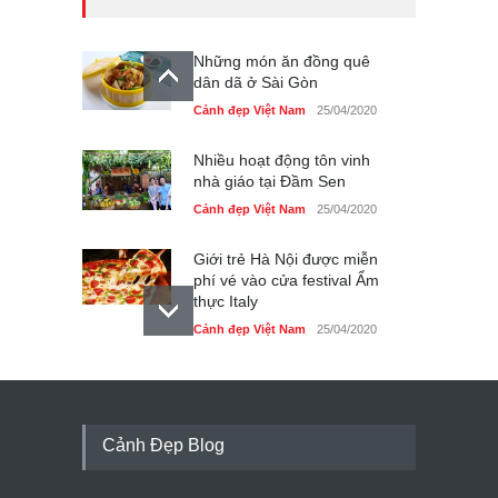
Những món ăn đồng quê
dân dã ở Sài Gòn
Cảnh đẹp Việt Nam
25/04/2020
Nhiều hoạt động tôn vinh
nhà giáo tại Đầm Sen
Cảnh đẹp Việt Nam
25/04/2020
Giới trẻ Hà Nội được miễn
phí vé vào cửa festival Ẩm
thực Italy
Cảnh đẹp Việt Nam
25/04/2020
Tam giác mạch khoe sắc
bên bờ hồ Hà Nội
Cảnh đẹp Việt Nam
25/04/2020
Cảnh Đẹp Blog
Bán đảo Sơn Trà sẽ là khu