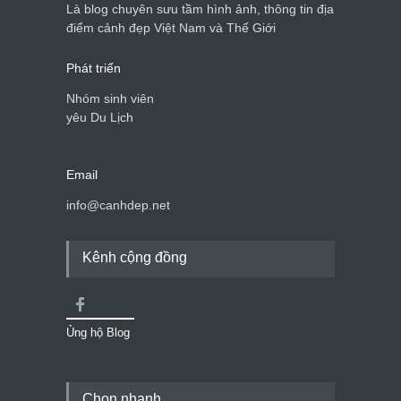
du lịch quốc gia
Là blog chuyên sưu tầm hình ảnh, thông tin địa
Cảnh đẹp Việt Nam
24/04/2020
điểm cảnh đẹp Việt Nam và Thế Giới
Phát triển
Nhóm sinh viên
yêu Du Lịch
Email
info@canhdep.net
Kênh cộng đồng
Ủng hộ Blog
Chọn nhanh