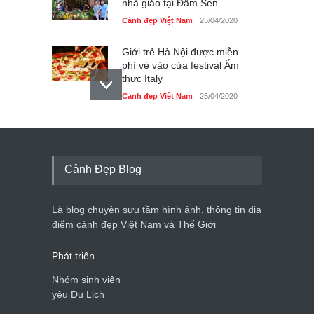
nhà giáo tại Đầm Sen
Cảnh đẹp Việt Nam
25/04/2020
Giới trẻ Hà Nội được miễn
phí vé vào cửa festival Ẩm
thực Italy
Cảnh đẹp Việt Nam
25/04/2020
Tam giác mạch khoe sắc
bên bờ hồ Hà Nội
Cảnh đẹp Việt Nam
25/04/2020
Cảnh Đẹp Blog
Bán đảo Sơn Trà sẽ là khu
du lịch quốc gia
Là blog chuyên sưu tầm hình ảnh, thông tin địa
Cảnh đẹp Việt Nam
24/04/2020
điểm cảnh đẹp Việt Nam và Thế Giới
Phát triển
Nhóm sinh viên
yêu Du Lịch