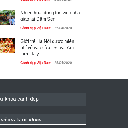
Nhiều hoạt động tôn vinh nhà
giáo tại Đầm Sen
Cảnh đẹp Việt Nam
25/04/2020
Giới trẻ Hà Nội được miễn
phí vé vào cửa festival Ẩm
thực Italy
Cảnh đẹp Việt Nam
25/04/2020
Tam giác mạch khoe sắc bên
bờ hồ Hà Nội
Cảnh đẹp Việt Nam
25/04/2020
ừ khóa cảnh đẹp
Bán đảo Sơn Trà sẽ là khu
du lịch quốc gia
 điểm du lịch nha trang
Cảnh đẹp Việt Nam
24/04/2020