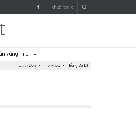
ản vùng miền
Cảnh Đẹp
›
Từ khóa
›
hồng đà lạt