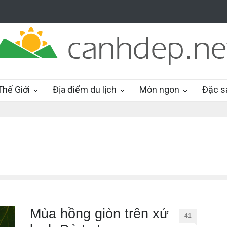
hế Giới
Địa điểm du lịch
Món ngon
Đặc s
Mùa hồng giòn trên xứ
41