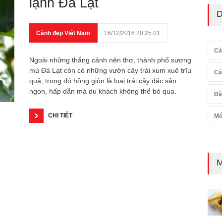
lạnh Đà Lạt
D
Cảnh đẹp Việt Nam
16/12/2016 20:25:01
Cả
Ngoài những thắng cảnh nên thơ, thành phố sương
mù Đà Lạt còn có những vườn cây trái xum xuê trĩu
Cả
quả, trong đó hồng giòn là loại trái cây đặc sản
ngon, hấp dẫn mà du khách không thể bỏ qua.
Đặ
CHI TIẾT
Mó
M