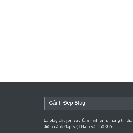
Cảnh Đẹp Blog
Là blog chuyên sưu tầm hình ảnh, thông tin địa
điểm cảnh đẹp Việt Nam và Thế Giới