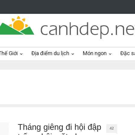
hế Giới
Địa điểm du lịch
Món ngon
Đặc s
Tháng giêng đi hội đập
42