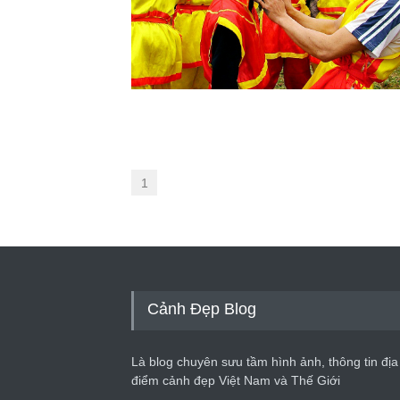
1
Cảnh Đẹp Blog
Là blog chuyên sưu tầm hình ảnh, thông tin địa
điểm cảnh đẹp Việt Nam và Thế Giới