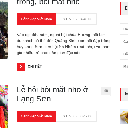
trống, bôi mặt nhọ
D
Cảnh đẹp Việt Nam
17/01/2017 04:48:06
Cả
Vào dịp đầu năm, ngoài hội chùa Hương, hội Lim...
du khách có thể đến Quảng Bình xem hội đập trống
Cả
hay Lạng Sơn xem hội Ná Nhèm (mặt nhọ) và tham
gia nhiều trò chơi dân gian đặc sắc.
Đặ
CHI TIẾT
Mó
Lễ hội bôi mặt nhọ ở
48
M
Lạng Sơn
Cảnh đẹp Việt Nam
17/01/2017 00:47:06