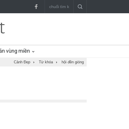
ản vùng miền
Cảnh Đẹp
›
Từ khóa
›
hội đền gióng