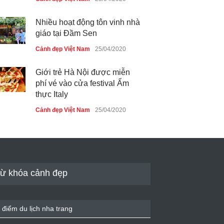
Nhiều hoạt động tôn vinh nhà
giáo tại Đầm Sen
Cảnh đẹp Việt Nam
25/04/2020
Giới trẻ Hà Nội được miễn
phí vé vào cửa festival Ẩm
thực Italy
Cảnh đẹp Việt Nam
25/04/2020
Tam giác mạch khoe sắc bên
bờ hồ Hà Nội
Cảnh đẹp Việt Nam
25/04/2020
ừ khóa cảnh đẹp
Bán đảo Sơn Trà sẽ là khu
du lịch quốc gia
 điểm du lịch nha trang
Cảnh đẹp Việt Nam
24/04/2020