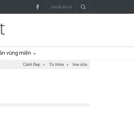
ản vùng miền
Cảnh Đẹp
›
Từ khóa
›
hoa sữa