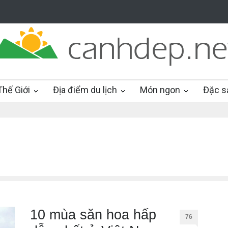
hế Giới
Địa điểm du lịch
Món ngon
Đặc s
10 mùa săn hoa hấp
76