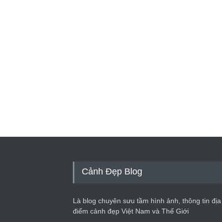
Cảnh Đẹp Blog
Là blog chuyên sưu tầm hình ảnh, thông tin địa
điểm cảnh đẹp Việt Nam và Thế Giới