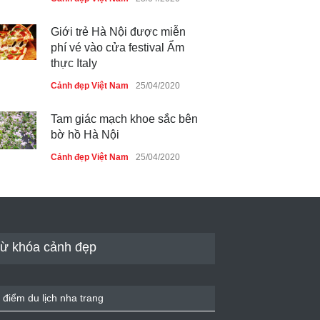
Giới trẻ Hà Nội được miễn
phí vé vào cửa festival Ẩm
thực Italy
Cảnh đẹp Việt Nam
25/04/2020
Tam giác mạch khoe sắc bên
bờ hồ Hà Nội
Cảnh đẹp Việt Nam
25/04/2020
Bán đảo Sơn Trà sẽ là khu
du lịch quốc gia
Cảnh đẹp Việt Nam
24/04/2020
ừ khóa cảnh đẹp
Những món ăn đồng quê dân
dã ở Sài Gòn
 điểm du lịch nha trang
Cảnh đẹp Việt Nam
25/04/2020