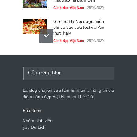
Cảnh đẹp Việt Nam
25/04/2020
Giới trẻ Hà Nội được miễn
phí vé vào cửa festival Ẩm
thực Italy
Cảnh đẹp Việt Nam
25/04/2020
Tam giác mạch khoe sắc
bên bờ hồ Hà Nội
Cảnh đẹp Việt Nam
25/04/2020
Cảnh Đẹp Blog
Bán đảo Sơn Trà sẽ là khu
du lịch quốc gia
Là blog chuyên sưu tầm hình ảnh, thông tin địa
Cảnh đẹp Việt Nam
24/04/2020
điểm cảnh đẹp Việt Nam và Thế Giới
Phát triển
Nhóm sinh viên
yêu Du Lịch