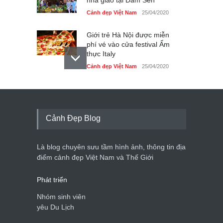
Cảnh đẹp Việt Nam
25/04/2020
Giới trẻ Hà Nội được miễn
phí vé vào cửa festival Ẩm
thực Italy
Cảnh đẹp Việt Nam
25/04/2020
Tam giác mạch khoe sắc
bên bờ hồ Hà Nội
Cảnh đẹp Việt Nam
25/04/2020
Cảnh Đẹp Blog
Bán đảo Sơn Trà sẽ là khu
du lịch quốc gia
Là blog chuyên sưu tầm hình ảnh, thông tin địa
Cảnh đẹp Việt Nam
24/04/2020
điểm cảnh đẹp Việt Nam và Thế Giới
Phát triển
Nhóm sinh viên
yêu Du Lịch