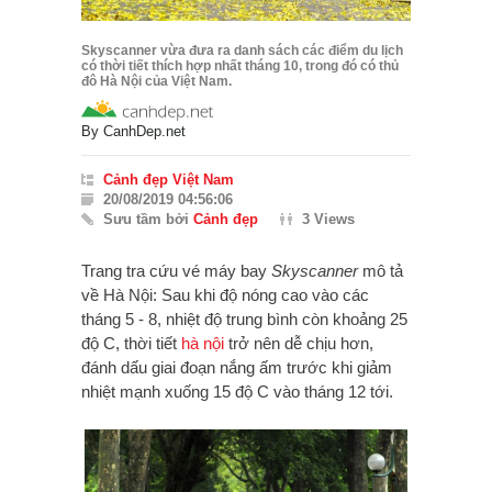
Skyscanner vừa đưa ra danh sách các điểm du lịch
có thời tiết thích hợp nhất tháng 10, trong đó có thủ
đô Hà Nội của Việt Nam.
By
CanhDep.net
Cảnh đẹp Việt Nam
20/08/2019 04:56:06
Sưu tầm bởi
Cảnh đẹp
3 Views
Trang tra cứu vé máy bay
Skyscanner
mô tả
về Hà Nội: Sau khi độ nóng cao vào các
tháng 5 - 8, nhiệt
độ trung bình còn khoảng 25
độ C,
thời tiết
hà nội
trở nên dễ chịu hơn,
đánh dấu giai đoạn nắng ấm trước khi giảm
nhiệt mạnh xuống 15 độ C vào tháng 12 tới.