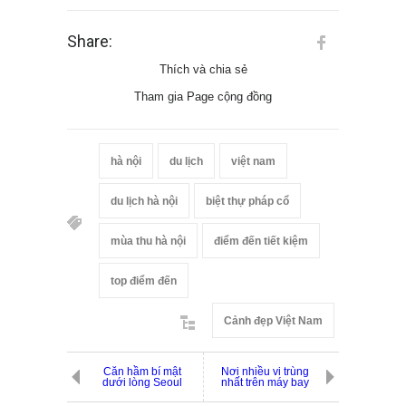
Share:
Thích và chia sẻ
Tham gia Page cộng đồng
hà nội
du lịch
việt nam
du lịch hà nội
biệt thự pháp cổ
mùa thu hà nội
điểm đến tiết kiệm
top điểm đến
Cảnh đẹp Việt Nam
Căn hầm bí mật
Nơi nhiều vi trùng
dưới lòng Seoul
nhất trên máy bay