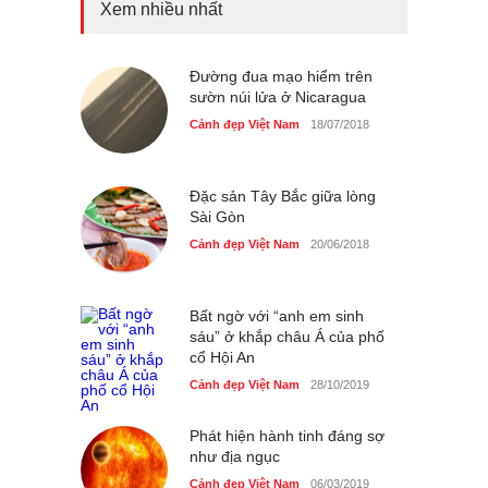
Xem nhiều nhất
Những món ăn đồng quê
dân dã ở Sài Gòn
Cảnh đẹp Việt Nam
Đường đua mạo hiểm trên
25/04/2020
sườn núi lửa ở Nicaragua
Nhiều hoạt động tôn vinh
Cảnh đẹp Việt Nam
18/07/2018
nhà giáo tại Đầm Sen
Cảnh đẹp Việt Nam
25/04/2020
Đặc sản Tây Bắc giữa lòng
Sài Gòn
Cảnh đẹp Việt Nam
20/06/2018
Bất ngờ với “anh em sinh
sáu” ở khắp châu Á của phố
cổ Hội An
Cảnh đẹp Việt Nam
28/10/2019
Phát hiện hành tinh đáng sợ
như địa ngục
Cảnh đẹp Việt Nam
06/03/2019