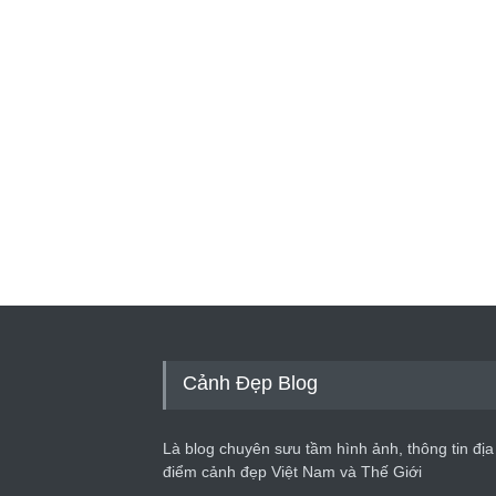
Cảnh Đẹp Blog
Là blog chuyên sưu tầm hình ảnh, thông tin địa
điểm cảnh đẹp Việt Nam và Thế Giới