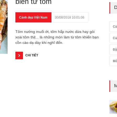
biến từ tôm
D
Cảnh đẹp Việt Nam
30/08/2018 10:01:06
Cả
Tôm nướng muối ớt, tôm hấp nước dừa hay gỏi
xoài tôm thịt... là những món làm từ tôm khiến bạn
Cả
cồn cào dạ dày khi nghĩ đến.
Đặ
CHI TIẾT
Mó
M