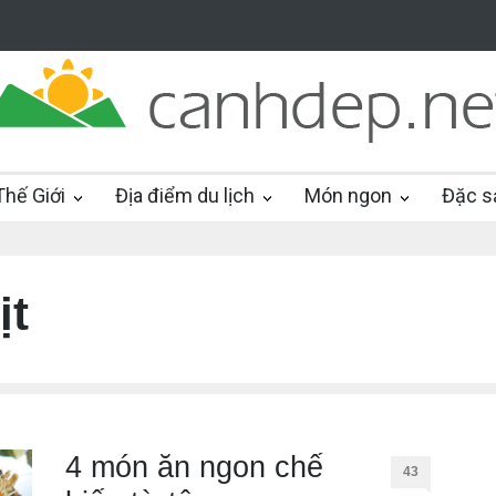
hế Giới
Địa điểm du lịch
Món ngon
Đặc s
ịt
4 món ăn ngon chế
43