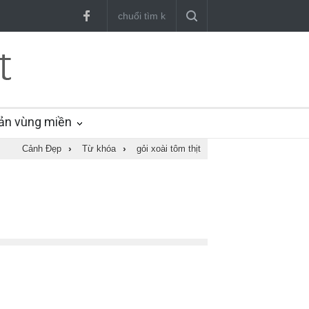
ản vùng miền
Cảnh Đẹp
›
Từ khóa
›
gỏi xoài tôm thịt