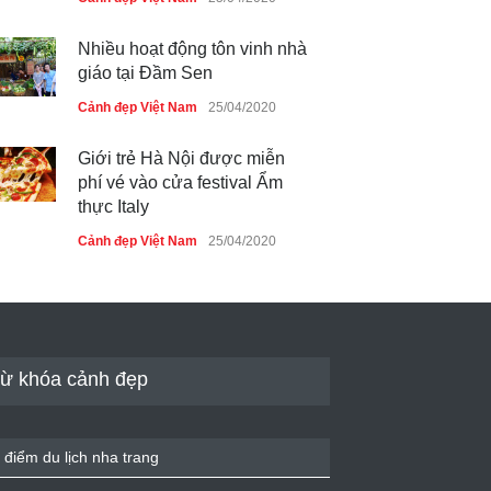
Nhiều hoạt động tôn vinh nhà
giáo tại Đầm Sen
Cảnh đẹp Việt Nam
25/04/2020
Giới trẻ Hà Nội được miễn
phí vé vào cửa festival Ẩm
thực Italy
Cảnh đẹp Việt Nam
25/04/2020
Tam giác mạch khoe sắc bên
bờ hồ Hà Nội
Cảnh đẹp Việt Nam
25/04/2020
ừ khóa cảnh đẹp
Bán đảo Sơn Trà sẽ là khu
du lịch quốc gia
 điểm du lịch nha trang
Cảnh đẹp Việt Nam
24/04/2020