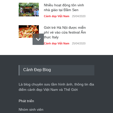
Nhiều hoạt động tôn vinh
nhà giáo tại Đầm Sen
Cảnh đẹp Việt Nam
25/04/2020
Giới trẻ Hà Nội được miễn
phí vé vào cửa festival Ẩm
thực Italy
Cảnh đẹp Việt Nam
25/04/2020
Tam giác mạch khoe sắc
bên bờ hồ Hà Nội
Cảnh đẹp Việt Nam
25/04/2020
Cảnh Đẹp Blog
Bán đảo Sơn Trà sẽ là khu
du lịch quốc gia
Là blog chuyên sưu tầm hình ảnh, thông tin địa
Cảnh đẹp Việt Nam
24/04/2020
điểm cảnh đẹp Việt Nam và Thế Giới
Phát triển
Nhóm sinh viên