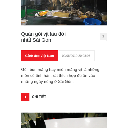
Quán gỏi vịt lâu đời
1
nhất Sài Gòn
Cảnh đẹp Việt Nam
09/08/2019 20:08:07
Gỏi, bún măng hay miến măng vịt là những
món có tính hàn, rất thích hợp để ăn vào
những ngày nóng ở Sài Gòn.
CHI TIẾT