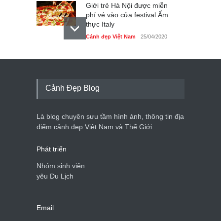
Giới trẻ Hà Nội được miễn
phí vé vào cửa festival Ẩm
thực Italy
Cảnh đẹp Việt Nam
25/04/2020
Tam giác mạch khoe sắc
bên bờ hồ Hà Nội
Cảnh đẹp Việt Nam
25/04/2020
Cảnh Đẹp Blog
Bán đảo Sơn Trà sẽ là khu
du lịch quốc gia
Là blog chuyên sưu tầm hình ảnh, thông tin địa
Cảnh đẹp Việt Nam
24/04/2020
điểm cảnh đẹp Việt Nam và Thế Giới
Phát triển
Nhóm sinh viên
yêu Du Lịch
Email