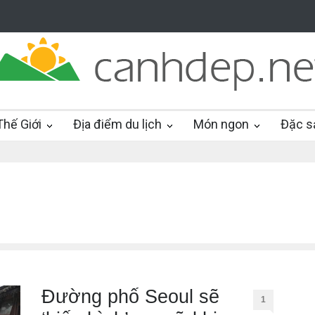
hế Giới
Địa điểm du lịch
Món ngon
Đặc s
Đường phố Seoul sẽ
1