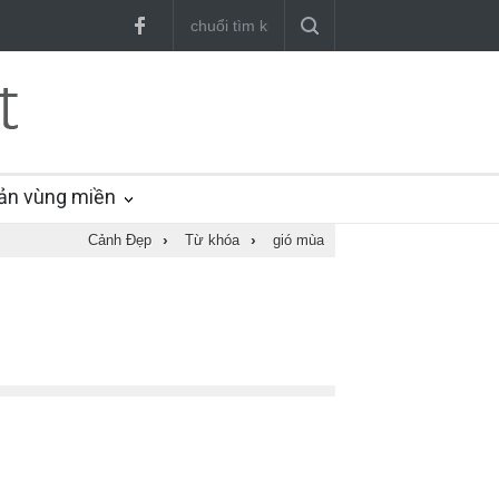
ản vùng miền
Cảnh Đẹp
›
Từ khóa
›
gió mùa