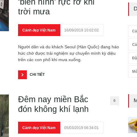
‘biến hình’ rực rỡ khi
D
trời mưa
Cảnh đẹp Việt Nam
16/09/2019 10:02:02
Cả
Cả
Người dân và du khách Seoul (Hàn Quốc) đang háo
hức chờ được trải nghiệm sự chuyển mình kỳ diệu
Đặ
trên các con phố khi mưa xuống.
Mó
CHI TIẾT
Đêm nay miền Bắc
M
6
đón không khí lạnh
Cảnh đẹp Việt Nam
05/03/2019 06:34:01