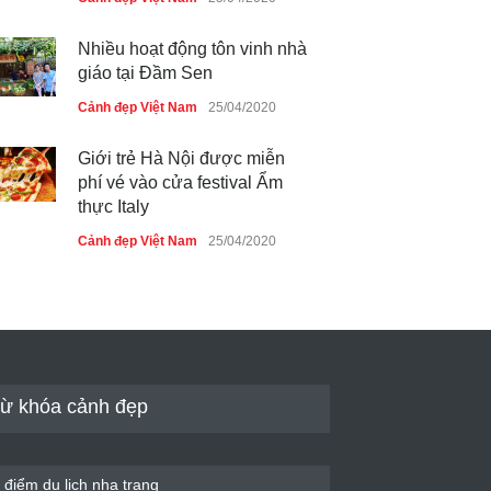
Nhiều hoạt động tôn vinh nhà
giáo tại Đầm Sen
Cảnh đẹp Việt Nam
25/04/2020
Giới trẻ Hà Nội được miễn
phí vé vào cửa festival Ẩm
thực Italy
Cảnh đẹp Việt Nam
25/04/2020
Tam giác mạch khoe sắc bên
bờ hồ Hà Nội
Cảnh đẹp Việt Nam
25/04/2020
Bán đảo Sơn Trà sẽ là khu
ừ khóa cảnh đẹp
du lịch quốc gia
Cảnh đẹp Việt Nam
24/04/2020
 điểm du lịch nha trang