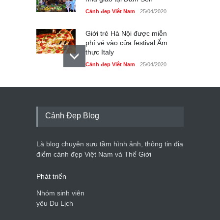
Cảnh đẹp Việt Nam
25/04/2020
Giới trẻ Hà Nội được miễn
phí vé vào cửa festival Ẩm
thực Italy
Cảnh đẹp Việt Nam
25/04/2020
Tam giác mạch khoe sắc
bên bờ hồ Hà Nội
Cảnh đẹp Việt Nam
25/04/2020
Cảnh Đẹp Blog
Bán đảo Sơn Trà sẽ là khu
du lịch quốc gia
Là blog chuyên sưu tầm hình ảnh, thông tin địa
Cảnh đẹp Việt Nam
24/04/2020
điểm cảnh đẹp Việt Nam và Thế Giới
Phát triển
Nhóm sinh viên
yêu Du Lịch