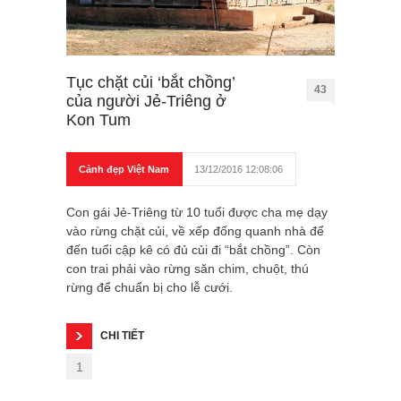
Tục chặt củi ‘bắt chồng’
43
của người Jẻ-Triêng ở
Kon Tum
Cảnh đẹp Việt Nam
13/12/2016 12:08:06
Con gái Jẻ-Triêng từ 10 tuổi được cha mẹ dạy
vào rừng chặt củi, về xếp đống quanh nhà để
đến tuổi cập kê có đủ củi đi “bắt chồng”. Còn
con trai phải vào rừng săn chim, chuột, thú
rừng để chuẩn bị cho lễ cưới.
CHI TIẾT
1