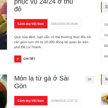
phục vụ 24/24 ở thủ
D
đô
Cảnh đẹp Việt Nam
24/02/2020 06:39:06
Cả
Cả
Quá nửa đêm, bạn vẫn có thể thưởng thức đĩa xôi
rán giòn rụm chỉ từ 10.000 đồng tại quán ăn trên
Đặ
phố Đê La Thành.
Mó
CHI TIẾT
Món lạ từ gà ở Sài
M
20
Gòn
Cảnh đẹp Việt Nam
20/08/2018 12:07:11