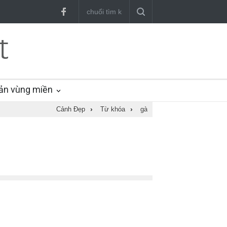
ản vùng miền
Cảnh Đẹp
›
Từ khóa
›
gà