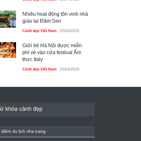
Nhiều hoạt động tôn vinh nhà
giáo tại Đầm Sen
Cảnh đẹp Việt Nam
25/04/2020
Giới trẻ Hà Nội được miễn
phí vé vào cửa festival Ẩm
thực Italy
Cảnh đẹp Việt Nam
25/04/2020
Tam giác mạch khoe sắc bên
bờ hồ Hà Nội
Cảnh đẹp Việt Nam
25/04/2020
ừ khóa cảnh đẹp
Bán đảo Sơn Trà sẽ là khu
du lịch quốc gia
 điểm du lịch nha trang
Cảnh đẹp Việt Nam
24/04/2020