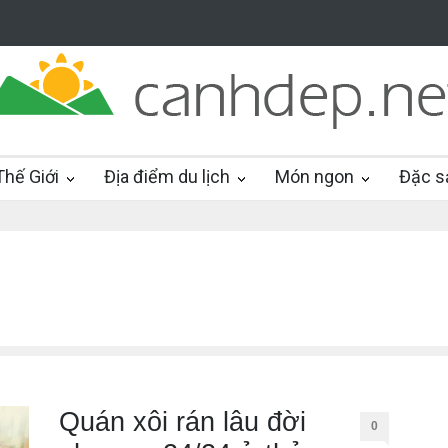
hế Giới
Địa điểm du lịch
Món ngon
Đặc s
Quán xôi rán lâu đời
0