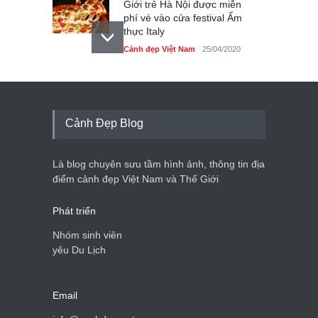
Giới trẻ Hà Nội được miễn
phí vé vào cửa festival Ẩm
thực Italy
Cảnh đẹp Việt Nam
25/04/2020
Tam giác mạch khoe sắc
bên bờ hồ Hà Nội
Cảnh đẹp Việt Nam
25/04/2020
Cảnh Đẹp Blog
Bán đảo Sơn Trà sẽ là khu
du lịch quốc gia
Là blog chuyên sưu tầm hình ảnh, thông tin địa
Cảnh đẹp Việt Nam
24/04/2020
điểm cảnh đẹp Việt Nam và Thế Giới
Phát triển
Nhóm sinh viên
yêu Du Lịch
Email