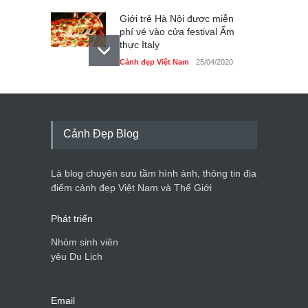
Giới trẻ Hà Nội được miễn
phí vé vào cửa festival Ẩm
thực Italy
Cảnh đẹp Việt Nam
25/04/2020
Tam giác mạch khoe sắc
bên bờ hồ Hà Nội
Cảnh đẹp Việt Nam
25/04/2020
Cảnh Đẹp Blog
Bán đảo Sơn Trà sẽ là khu
du lịch quốc gia
Là blog chuyên sưu tầm hình ảnh, thông tin địa
Cảnh đẹp Việt Nam
24/04/2020
điểm cảnh đẹp Việt Nam và Thế Giới
Phát triển
Nhóm sinh viên
yêu Du Lịch
Email