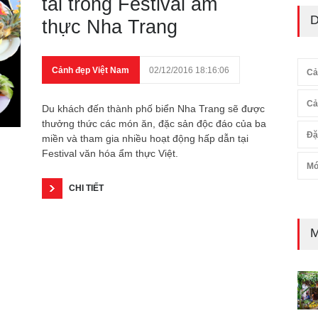
tài trong Festival ẩm
D
thực Nha Trang
Cảnh đẹp Việt Nam
02/12/2016 18:16:06
Cả
Cả
Du khách đến thành phố biển Nha Trang sẽ được
thưởng thức các món ăn, đặc sản độc đáo của ba
Đặ
miền và tham gia nhiều hoạt động hấp dẫn tại
Festival văn hóa ẩm thực Việt.
Mó
CHI TIẾT
M