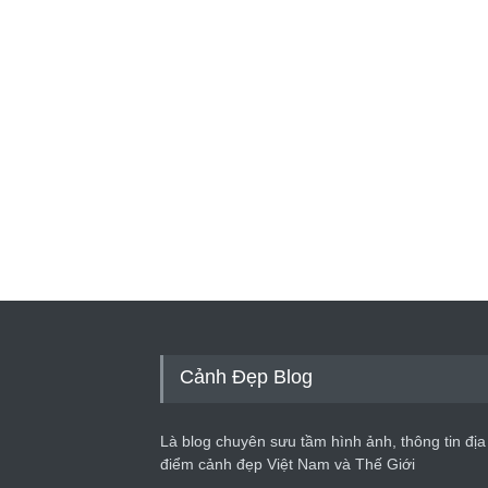
Cảnh Đẹp Blog
Là blog chuyên sưu tầm hình ảnh, thông tin địa
điểm cảnh đẹp Việt Nam và Thế Giới