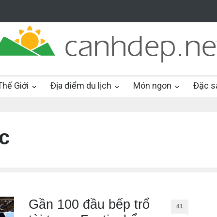
hế Giới
Địa điểm du lịch
Món ngon
Đặc s
c
Gần 100 đầu bếp trổ
41