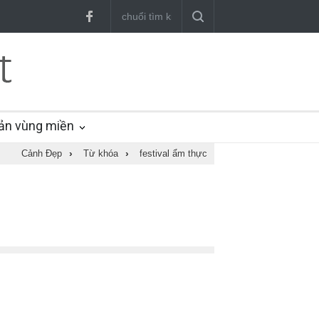
ản vùng miền
Cảnh Đẹp
›
Từ khóa
›
festival ẩm thực