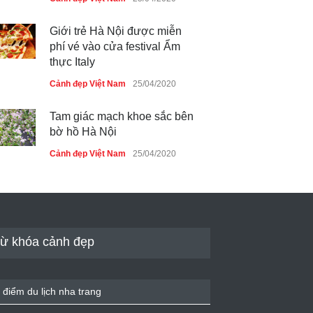
Giới trẻ Hà Nội được miễn
phí vé vào cửa festival Ẩm
thực Italy
Cảnh đẹp Việt Nam
25/04/2020
Tam giác mạch khoe sắc bên
bờ hồ Hà Nội
Cảnh đẹp Việt Nam
25/04/2020
Bán đảo Sơn Trà sẽ là khu
du lịch quốc gia
Cảnh đẹp Việt Nam
24/04/2020
ừ khóa cảnh đẹp
Những món ăn đồng quê dân
dã ở Sài Gòn
 điểm du lịch nha trang
Cảnh đẹp Việt Nam
25/04/2020