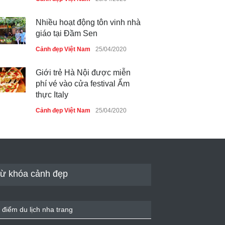
Nhiều hoạt động tôn vinh nhà
giáo tại Đầm Sen
Cảnh đẹp Việt Nam
25/04/2020
Giới trẻ Hà Nội được miễn
phí vé vào cửa festival Ẩm
thực Italy
Cảnh đẹp Việt Nam
25/04/2020
Tam giác mạch khoe sắc bên
bờ hồ Hà Nội
Cảnh đẹp Việt Nam
25/04/2020
ừ khóa cảnh đẹp
Bán đảo Sơn Trà sẽ là khu
du lịch quốc gia
 điểm du lịch nha trang
Cảnh đẹp Việt Nam
24/04/2020