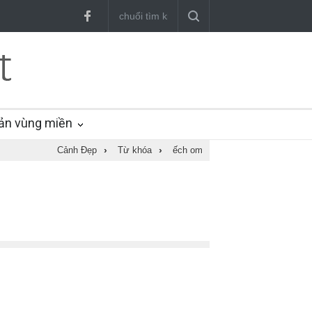
ản vùng miền
Cảnh Đẹp
›
Từ khóa
›
ếch om