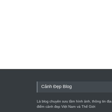
Cảnh Đẹp Blog
Là blog chuyên sưu tầm hình ảnh, thông tin địa
điểm cảnh đẹp Việt Nam và Thế Giới