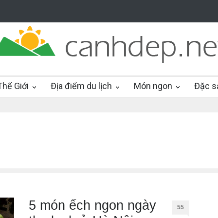
hế Giới
Địa điểm du lịch
Món ngon
Đặc s
5 món ếch ngon ngày
55