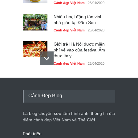
Cảnh đẹp Việt Nam
25/04/2020
Nhiều hoạt động tôn vinh
nhà giáo tại Đầm Sen
Cảnh đẹp Việt Nam
25/04/2020
Giới trẻ Hà Nội được miễn
phí vé vào cửa festival Ẩm
thực Italy
Cảnh đẹp Việt Nam
25/04/2020
Tam giác mạch khoe sắc
bên bờ hồ Hà Nội
Cảnh đẹp Việt Nam
25/04/2020
Cảnh Đẹp Blog
Bán đảo Sơn Trà sẽ là khu
du lịch quốc gia
Là blog chuyên sưu tầm hình ảnh, thông tin địa
Cảnh đẹp Việt Nam
24/04/2020
điểm cảnh đẹp Việt Nam và Thế Giới
Phát triển