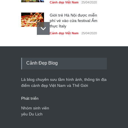
Cảnh đẹp Việt Nam
25/04/2020
Giới trẻ Hà Nội được miễn
phí vé vào cửa festival Ẩm
thực Italy
Cảnh đẹp Việt Nam
25/04/2020
Tam giác mạch khoe sắc
bên bờ hồ Hà Nội
Cảnh đẹp Việt Nam
25/04/2020
Cảnh Đẹp Blog
Bán đảo Sơn Trà sẽ là khu
du lịch quốc gia
Là blog chuyên sưu tầm hình ảnh, thông tin địa
Cảnh đẹp Việt Nam
24/04/2020
điểm cảnh đẹp Việt Nam và Thế Giới
Phát triển
Nhóm sinh viên
yêu Du Lịch