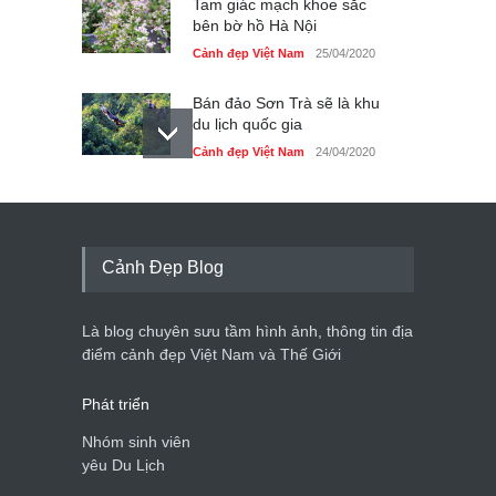
Tam giác mạch khoe sắc
bên bờ hồ Hà Nội
Cảnh đẹp Việt Nam
25/04/2020
Bán đảo Sơn Trà sẽ là khu
du lịch quốc gia
Cảnh đẹp Việt Nam
24/04/2020
Những món ăn đồng quê
dân dã ở Sài Gòn
Cảnh đẹp Việt Nam
25/04/2020
Cảnh Đẹp Blog
Nhiều hoạt động tôn vinh
nhà giáo tại Đầm Sen
Là blog chuyên sưu tầm hình ảnh, thông tin địa
Cảnh đẹp Việt Nam
25/04/2020
điểm cảnh đẹp Việt Nam và Thế Giới
Phát triển
Nhóm sinh viên
yêu Du Lịch