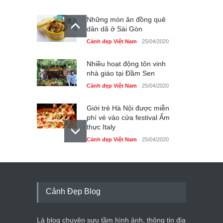
Những món ăn đồng quê
dân dã ở Sài Gòn
Cảnh đẹp Việt Nam
25/04/2020
Nhiều hoạt động tôn vinh
nhà giáo tại Đầm Sen
Cảnh đẹp Việt Nam
25/04/2020
Giới trẻ Hà Nội được miễn
phí vé vào cửa festival Ẩm
thực Italy
Cảnh đẹp Việt Nam
25/04/2020
Tam giác mạch khoe sắc
bên bờ hồ Hà Nội
Cảnh đẹp Việt Nam
25/04/2020
Cảnh Đẹp Blog
Bán đảo Sơn Trà sẽ là khu
du lịch quốc gia
Là blog chuyên sưu tầm hình ảnh, thông tin địa