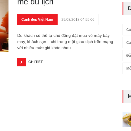
mê du lịch
D
Cảnh đẹp Việt Nam
29/08/2018 04:55:06
Cả
Du khách có thể tự chủ động đặt mua vé máy báy
may, khách sạn... chỉ trong một giao dịch trên mạng
Cả
với nhiều mức giá khác nhau.
Đặ
CHI TIẾT
Mó
M