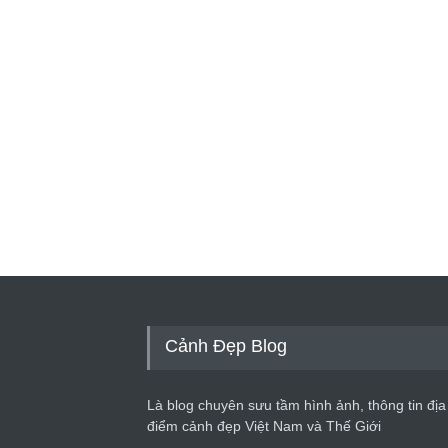
Cảnh Đẹp Blog
Là blog chuyên sưu tầm hình ảnh, thông tin địa
điểm cảnh đẹp Việt Nam và Thế Giới