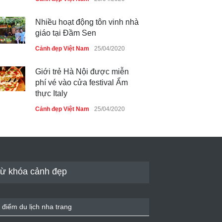
Nhiều hoạt động tôn vinh nhà
giáo tại Đầm Sen
Cảnh đẹp Việt Nam
25/04/2020
Giới trẻ Hà Nội được miễn
phí vé vào cửa festival Ẩm
thực Italy
Cảnh đẹp Việt Nam
25/04/2020
Tam giác mạch khoe sắc bên
bờ hồ Hà Nội
Cảnh đẹp Việt Nam
25/04/2020
ừ khóa cảnh đẹp
Bán đảo Sơn Trà sẽ là khu
du lịch quốc gia
 điểm du lịch nha trang
Cảnh đẹp Việt Nam
24/04/2020