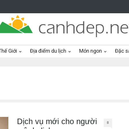
hế Giới
Địa điểm du lịch
Món ngon
Đặc s
Dịch vụ mới cho người
8