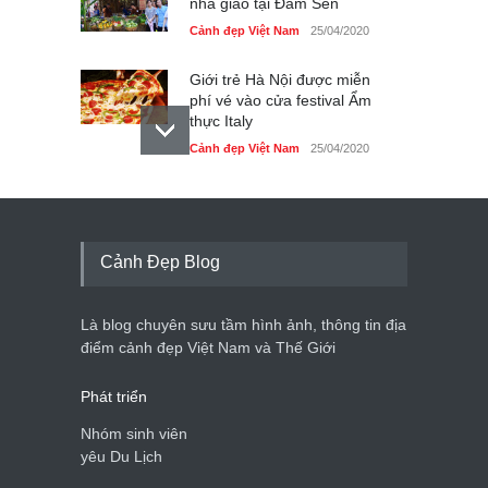
nhà giáo tại Đầm Sen
Cảnh đẹp Việt Nam
25/04/2020
Giới trẻ Hà Nội được miễn
phí vé vào cửa festival Ẩm
thực Italy
Cảnh đẹp Việt Nam
25/04/2020
Tam giác mạch khoe sắc
bên bờ hồ Hà Nội
Cảnh đẹp Việt Nam
25/04/2020
Cảnh Đẹp Blog
Bán đảo Sơn Trà sẽ là khu
du lịch quốc gia
Là blog chuyên sưu tầm hình ảnh, thông tin địa
Cảnh đẹp Việt Nam
24/04/2020
điểm cảnh đẹp Việt Nam và Thế Giới
Phát triển
Nhóm sinh viên
yêu Du Lịch