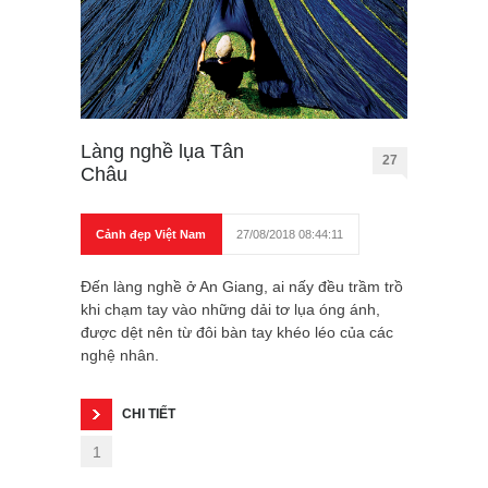
Làng nghề lụa Tân
27
Châu
Cảnh đẹp Việt Nam
27/08/2018 08:44:11
Đến làng nghề ở An Giang, ai nấy đều trầm trồ
khi chạm tay vào những dải tơ lụa óng ánh,
được dệt nên từ đôi bàn tay khéo léo của các
nghệ nhân.
CHI TIẾT
1