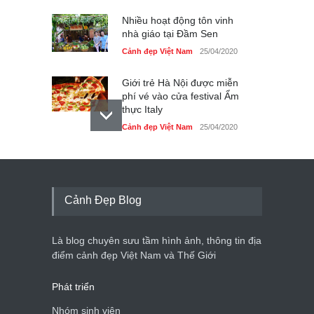
Nhiều hoạt động tôn vinh
nhà giáo tại Đầm Sen
Cảnh đẹp Việt Nam
25/04/2020
Giới trẻ Hà Nội được miễn
phí vé vào cửa festival Ẩm
thực Italy
Cảnh đẹp Việt Nam
25/04/2020
Tam giác mạch khoe sắc
bên bờ hồ Hà Nội
Cảnh đẹp Việt Nam
25/04/2020
Cảnh Đẹp Blog
Bán đảo Sơn Trà sẽ là khu
du lịch quốc gia
Là blog chuyên sưu tầm hình ảnh, thông tin địa
Cảnh đẹp Việt Nam
24/04/2020
điểm cảnh đẹp Việt Nam và Thế Giới
Phát triển
Nhóm sinh viên