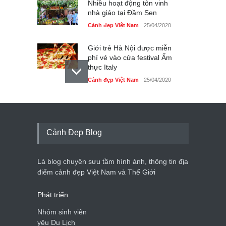
Nhiều hoạt động tôn vinh
nhà giáo tại Đầm Sen
Cảnh đẹp Việt Nam
25/04/2020
Giới trẻ Hà Nội được miễn
phí vé vào cửa festival Ẩm
thực Italy
Cảnh đẹp Việt Nam
25/04/2020
Tam giác mạch khoe sắc
bên bờ hồ Hà Nội
Cảnh đẹp Việt Nam
25/04/2020
Cảnh Đẹp Blog
Bán đảo Sơn Trà sẽ là khu
du lịch quốc gia
Là blog chuyên sưu tầm hình ảnh, thông tin địa
Cảnh đẹp Việt Nam
24/04/2020
điểm cảnh đẹp Việt Nam và Thế Giới
Phát triển
Nhóm sinh viên
yêu Du Lịch