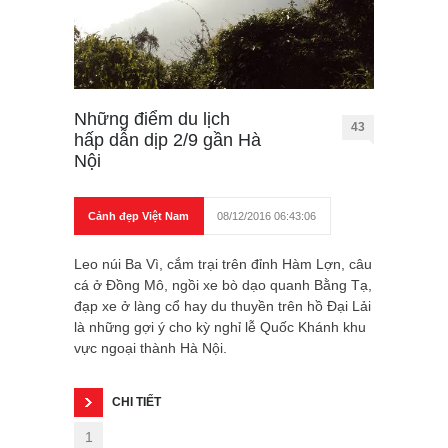
Những điểm du lịch
43
hấp dẫn dịp 2/9 gần Hà
Nội
Cảnh đẹp Việt Nam
08/12/2016 06:43:06
Leo núi Ba Vì, cắm trại trên đỉnh Hàm Lợn, câu
cá ở Đồng Mô, ngồi xe bò dạo quanh Bằng Tạ,
đạp xe ở làng cổ hay du thuyền trên hồ Đại Lải
là những gợi ý cho kỳ nghỉ lễ Quốc Khánh khu
vực ngoại thành Hà Nội.
CHI TIẾT
1