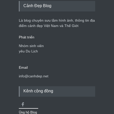
Cảnh đẹp Việt Nam
25/04/2020
Cảnh Đẹp Blog
Bán đảo Sơn Trà sẽ là khu
du lịch quốc gia
Là blog chuyên sưu tầm hình ảnh, thông tin địa
Cảnh đẹp Việt Nam
24/04/2020
điểm cảnh đẹp Việt Nam và Thế Giới
Phát triển
Nhóm sinh viên
yêu Du Lịch
Email
info@canhdep.net
Kênh cộng đồng
Ủng hộ Blog