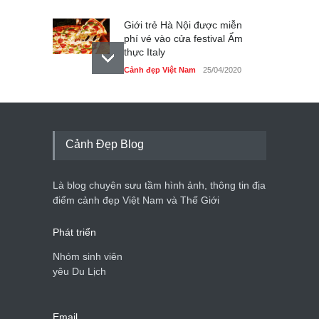
Giới trẻ Hà Nội được miễn
phí vé vào cửa festival Ẩm
thực Italy
Cảnh đẹp Việt Nam
25/04/2020
Tam giác mạch khoe sắc
bên bờ hồ Hà Nội
Cảnh đẹp Việt Nam
25/04/2020
Cảnh Đẹp Blog
Bán đảo Sơn Trà sẽ là khu
du lịch quốc gia
Là blog chuyên sưu tầm hình ảnh, thông tin địa
Cảnh đẹp Việt Nam
24/04/2020
điểm cảnh đẹp Việt Nam và Thế Giới
Phát triển
Nhóm sinh viên
yêu Du Lịch
Email