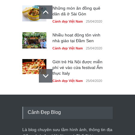
Những món ăn đồng quê
dân dã ở Sài Gòn
Cảnh đẹp Việt Nam
25/04/2020
Nhiều hoạt động tôn vinh
nhà giáo tại Đầm Sen
Cảnh đẹp Việt Nam
25/04/2020
Giới trẻ Hà Nội được miễn
phí vé vào cửa festival Ẩm
thực Italy
Cảnh đẹp Việt Nam
25/04/2020
Tam giác mạch khoe sắc
bên bờ hồ Hà Nội
Cảnh đẹp Việt Nam
25/04/2020
Cảnh Đẹp Blog
Bán đảo Sơn Trà sẽ là khu
du lịch quốc gia
Là blog chuyên sưu tầm hình ảnh, thông tin địa
Cảnh đẹp Việt Nam
24/04/2020