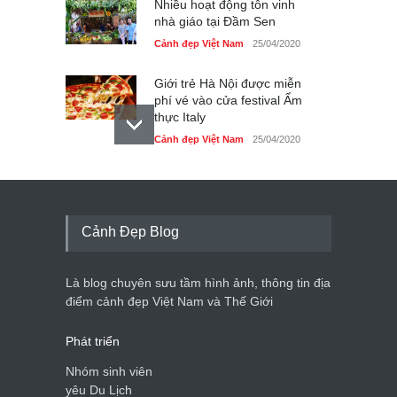
Nhiều hoạt động tôn vinh
nhà giáo tại Đầm Sen
Cảnh đẹp Việt Nam
25/04/2020
Giới trẻ Hà Nội được miễn
phí vé vào cửa festival Ẩm
thực Italy
Cảnh đẹp Việt Nam
25/04/2020
Tam giác mạch khoe sắc
bên bờ hồ Hà Nội
Cảnh đẹp Việt Nam
25/04/2020
Cảnh Đẹp Blog
Bán đảo Sơn Trà sẽ là khu
du lịch quốc gia
Là blog chuyên sưu tầm hình ảnh, thông tin địa
Cảnh đẹp Việt Nam
24/04/2020
điểm cảnh đẹp Việt Nam và Thế Giới
Phát triển
Nhóm sinh viên
yêu Du Lịch