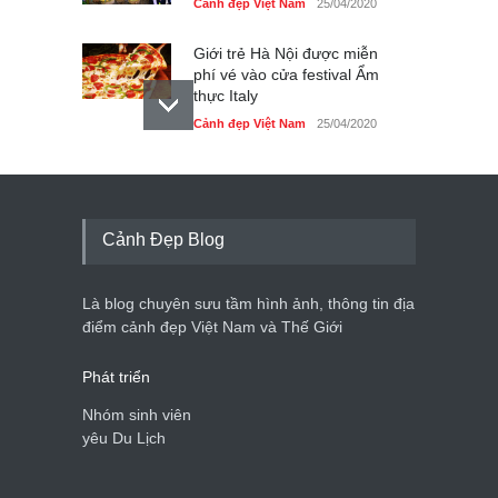
Cảnh đẹp Việt Nam
25/04/2020
Giới trẻ Hà Nội được miễn
phí vé vào cửa festival Ẩm
thực Italy
Cảnh đẹp Việt Nam
25/04/2020
Tam giác mạch khoe sắc
bên bờ hồ Hà Nội
Cảnh đẹp Việt Nam
25/04/2020
Cảnh Đẹp Blog
Bán đảo Sơn Trà sẽ là khu
du lịch quốc gia
Là blog chuyên sưu tầm hình ảnh, thông tin địa
Cảnh đẹp Việt Nam
24/04/2020
điểm cảnh đẹp Việt Nam và Thế Giới
Phát triển
Nhóm sinh viên
yêu Du Lịch