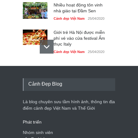
Nhiều hoạt động tôn vinh
nhà giáo tại Đầm Sen
Cảnh đẹp Việt Nam
25/04/2020
Giới trẻ Hà Nội được miễn
phí vé vào cửa festival Ẩm
thực Italy
Cảnh đẹp Việt Nam
25/04/2020
Tam giác mạch khoe sắc
bên bờ hồ Hà Nội
Cảnh đẹp Việt Nam
25/04/2020
Cảnh Đẹp Blog
Bán đảo Sơn Trà sẽ là khu
du lịch quốc gia
Là blog chuyên sưu tầm hình ảnh, thông tin địa
Cảnh đẹp Việt Nam
24/04/2020
điểm cảnh đẹp Việt Nam và Thế Giới
Phát triển
Nhóm sinh viên