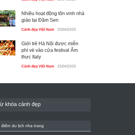
Nhiều hoạt động tôn vinh nhà
giáo tại Đầm Sen
Cảnh đẹp Việt Nam
25/04/2020
Giới trẻ Hà Nội được miễn
phí vé vào cửa festival Ẩm
thực Italy
Cảnh đẹp Việt Nam
25/04/2020
Tam giác mạch khoe sắc bên
bờ hồ Hà Nội
Cảnh đẹp Việt Nam
25/04/2020
ừ khóa cảnh đẹp
Bán đảo Sơn Trà sẽ là khu
du lịch quốc gia
 điểm du lịch nha trang
Cảnh đẹp Việt Nam
24/04/2020