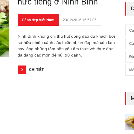
nức tiếng ở Ninh Bình
D
Cảnh đẹp Việt Nam
23/12/2016 16:57:06
Cả
Ninh Bình không chỉ thu hút đông đảo du khách bởi
sở hữu nhiều cảnh sắc thiên nhiên đẹp mà còn làm
Cả
say lòng những tâm hồn yêu ẩm thực với thực đơn
đa dạng các món dê núi trứ danh.
Đặ
CHI TIẾT
Mó
M