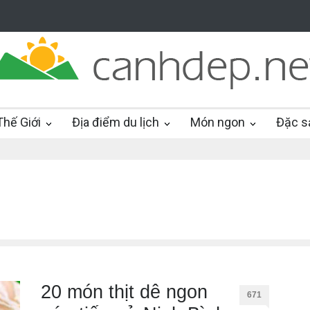
hế Giới
Địa điểm du lịch
Món ngon
Đặc s
20 món thịt dê ngon
671