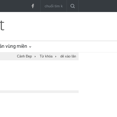
ản vùng miền
Cảnh Đẹp
›
Từ khóa
›
dê xào lăn