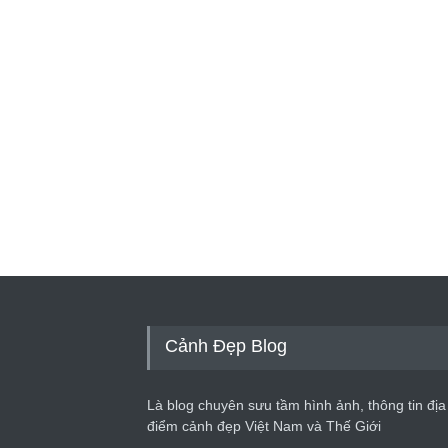
Cảnh Đẹp Blog
Là blog chuyên sưu tầm hình ảnh, thông tin địa
điểm cảnh đẹp Việt Nam và Thế Giới