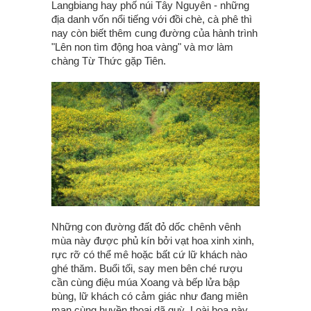
Langbiang hay phố núi Tây Nguyên - những
địa danh vốn nổi tiếng với đồi chè, cà phê thì
nay còn biết thêm cung đường của hành trình
"Lên non tìm động hoa vàng" và mơ làm
chàng Từ Thức gặp Tiên.
Những con đường đất đỏ dốc chênh vênh
mùa này được phủ kín bởi vạt hoa xinh xinh,
rực rỡ có thể mê hoặc bất cứ lữ khách nào
ghé thăm. Buổi tối, say men bên ché rượu
cần cùng điệu múa Xoang và bếp lửa bập
bùng, lữ khách có cảm giác như đang miên
man cùng huyền thoại dã quỳ. Loài hoa này