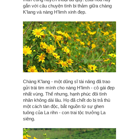
gắn với câu chuyện tình bi thảm giữa chàng
K’lang và nàng H’limh xinh đẹp.
Chàng K’lang - một dũng sĩ tài năng đã trao
gửi trái tim mình cho nàng H’limh - cô gái đẹp
nhất vùng. Thế nhưng, hạnh phúc đôi tình
nhân không dài lâu. Họ đã chết do bị trả thù
một cách tàn độc, bắt nguồn từ sự ghen
tuông của La rihn - con trai tộc trưởng La
siêng.