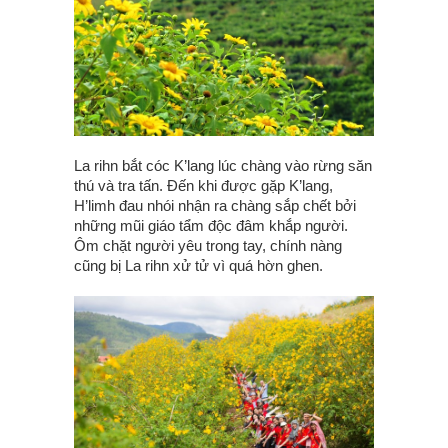
La rihn bắt cóc K’lang lúc chàng vào rừng săn
thú và tra tấn. Đến khi được gặp K’lang,
H’limh đau nhói nhận ra chàng sắp chết bởi
những mũi giáo tẩm độc đâm khắp người.
Ôm chặt người yêu trong tay, chính nàng
cũng bị La rihn xử tử vì quá hờn ghen.