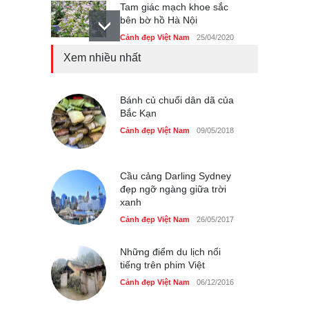
Tam giác mạch khoe sắc
bên bờ hồ Hà Nội
Cảnh đẹp Việt Nam
25/04/2020
Xem nhiều nhất
Bán đảo Sơn Trà sẽ là khu
du lịch quốc gia
Cảnh đẹp Việt Nam
Bánh củ chuối dân dã của
24/04/2020
Bắc Kạn
Những món ăn đồng quê
Cảnh đẹp Việt Nam
09/05/2018
dân dã ở Sài Gòn
Cảnh đẹp Việt Nam
25/04/2020
Cầu cảng Darling Sydney
đẹp ngỡ ngàng giữa trời
xanh
Cảnh đẹp Việt Nam
26/05/2017
Những điểm du lịch nổi
tiếng trên phim Việt
Cảnh đẹp Việt Nam
06/12/2016