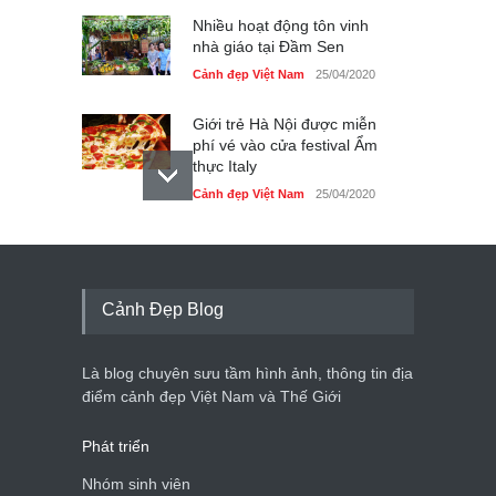
Nhiều hoạt động tôn vinh
nhà giáo tại Đầm Sen
Cảnh đẹp Việt Nam
25/04/2020
Giới trẻ Hà Nội được miễn
phí vé vào cửa festival Ẩm
thực Italy
Cảnh đẹp Việt Nam
25/04/2020
Tam giác mạch khoe sắc
bên bờ hồ Hà Nội
Cảnh đẹp Việt Nam
25/04/2020
Cảnh Đẹp Blog
Bán đảo Sơn Trà sẽ là khu
du lịch quốc gia
Là blog chuyên sưu tầm hình ảnh, thông tin địa
Cảnh đẹp Việt Nam
24/04/2020
điểm cảnh đẹp Việt Nam và Thế Giới
Phát triển
Nhóm sinh viên