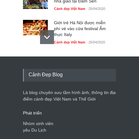
nhà giáo tại Đầm Sen
Cảnh đẹp Việt Nam
25/04/2020
Giới trẻ Hà Nội được miễn
phí vé vào cửa festival Ẩm
thực Italy
Cảnh đẹp Việt Nam
25/04/2020
Tam giác mạch khoe sắc
bên bờ hồ Hà Nội
Cảnh đẹp Việt Nam
25/04/2020
Cảnh Đẹp Blog
Bán đảo Sơn Trà sẽ là khu
du lịch quốc gia
Là blog chuyên sưu tầm hình ảnh, thông tin địa
Cảnh đẹp Việt Nam
24/04/2020
điểm cảnh đẹp Việt Nam và Thế Giới
Phát triển
Nhóm sinh viên
yêu Du Lịch