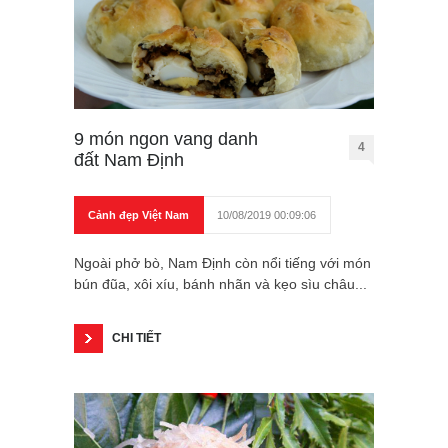
9 món ngon vang danh
4
đất Nam Định
Cảnh đẹp Việt Nam
10/08/2019 00:09:06
Ngoài phở bò, Nam Định còn nổi tiếng với món
bún đũa, xôi xíu, bánh nhãn và kẹo sìu châu...
CHI TIẾT