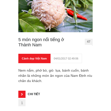
5 món ngon nổi tiếng ở
47
Thành Nam
Cảnh đẹp Việt Nam
04/01/2017 02:49:06
Nem nắm, phở bò, giò lụa, bánh cuốn, bánh
nhãn là những món ăn ngon của Nam Định níu
chân du khách.
CHI TIẾT
1