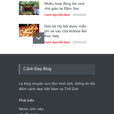
Nhiều hoạt động tôn vinh
nhà giáo tại Đầm Sen
Cảnh đẹp Việt Nam
25/04/2020
Giới trẻ Hà Nội được miễn
phí vé vào cửa festival Ẩm
thực Italy
Cảnh đẹp Việt Nam
25/04/2020
Tam giác mạch khoe sắc
bên bờ hồ Hà Nội
Cảnh đẹp Việt Nam
25/04/2020
Cảnh Đẹp Blog
Bán đảo Sơn Trà sẽ là khu
du lịch quốc gia
Là blog chuyên sưu tầm hình ảnh, thông tin địa
Cảnh đẹp Việt Nam
24/04/2020
điểm cảnh đẹp Việt Nam và Thế Giới
Phát triển
Nhóm sinh viên