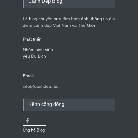
Cảnh Đẹp Blog
Bán đảo Sơn Trà sẽ là khu
du lịch quốc gia
Là blog chuyên sưu tầm hình ảnh, thông tin địa
Cảnh đẹp Việt Nam
24/04/2020
điểm cảnh đẹp Việt Nam và Thế Giới
Phát triển
Nhóm sinh viên
yêu Du Lịch
Email
info@canhdep.net
Kênh cộng đồng
Ủng hộ Blog