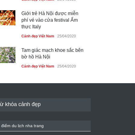
Giới trẻ Hà Nội được miễn
phí vé vào cửa festival Ẩm
thực Italy
Cảnh đẹp Việt Nam
25/04/2020
Tam giác mạch khoe sắc bên
bờ hồ Hà Nội
Cảnh đẹp Việt Nam
25/04/2020
Bán đảo Sơn Trà sẽ là khu
du lịch quốc gia
Cảnh đẹp Việt Nam
24/04/2020
ừ khóa cảnh đẹp
Những món ăn đồng quê dân
dã ở Sài Gòn
 điểm du lịch nha trang
Cảnh đẹp Việt Nam
25/04/2020