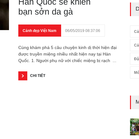
Hàn Quốc sẽ khiến
D
bạn sởn da gà
Cảnh đẹp Việt Nam
06/05/2019 08:37:06
Cả
Cả
Cùng khám phá 5 câu chuyện kinh dị thời hiện đại
được truyền miệng nhiều nhất hiện nay tại Hàn
Đặ
Quốc. 1. Người phụ nữ với chiếc miệng bị rạch ...
Mó
CHI TIẾT
M