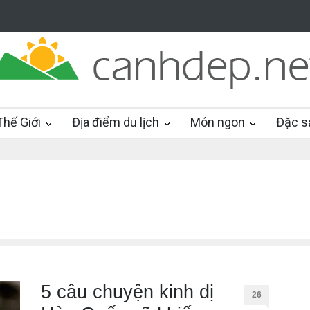
hế Giới
Địa điểm du lịch
Món ngon
Đặc s
5 câu chuyện kinh dị
26