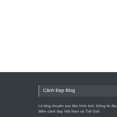
Cảnh Đẹp Blog
Là blog chuyên sưu tầm hình ảnh, thông tin địa
điểm cảnh đẹp Việt Nam và Thế Giới