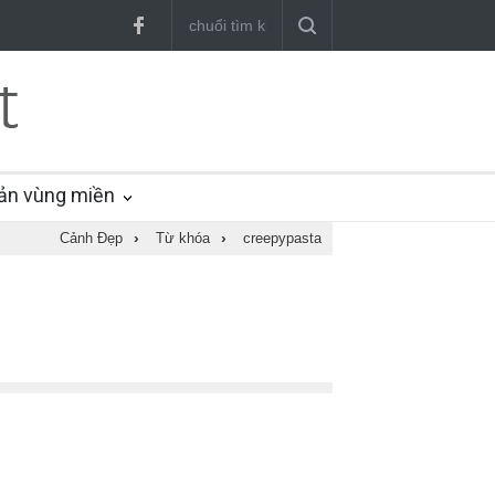
ản vùng miền
Cảnh Đẹp
›
Từ khóa
›
creepypasta