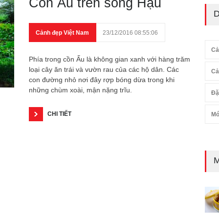
Cồn Ấu trên sông Hậu
D
Cảnh đẹp Việt Nam
23/12/2016 08:55:06
Cả
Phía trong cồn Ấu là không gian xanh với hàng trăm
loại cây ăn trái và vườn rau của các hộ dân. Các
Cả
con đường nhỏ nơi đây rợp bóng dừa trong khi
những chùm xoài, mận nặng trĩu.
Đặ
CHI TIẾT
Mó
M