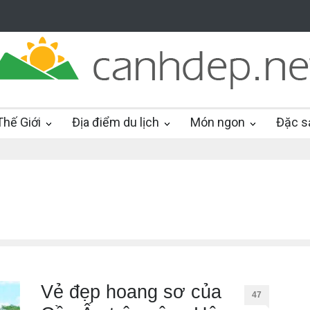
hế Giới
Địa điểm du lịch
Món ngon
Đặc s
Vẻ đẹp hoang sơ của
47