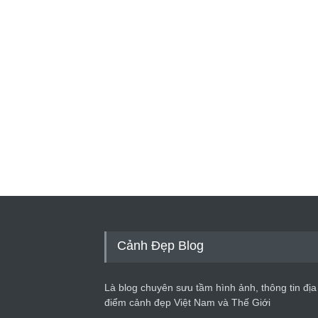
Cảnh Đẹp Blog
Là blog chuyên sưu tầm hình ảnh, thông tin địa
điểm cảnh đẹp Việt Nam và Thế Giới