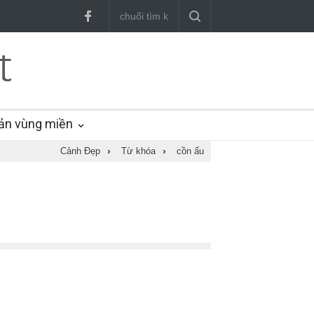
ản vùng miền
Cảnh Đẹp
›
Từ khóa
›
cồn ấu