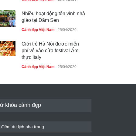
Nhiều hoạt động tôn vinh nhà
giáo tại Đầm Sen
Cảnh đẹp Việt Nam
25/04/2020
Giới trẻ Hà Nội được miễn
phí vé vào cửa festival Ẩm
thực Italy
Cảnh đẹp Việt Nam
25/04/2020
Tam giác mạch khoe sắc bên
bờ hồ Hà Nội
Cảnh đẹp Việt Nam
25/04/2020
ừ khóa cảnh đẹp
Bán đảo Sơn Trà sẽ là khu
du lịch quốc gia
 điểm du lịch nha trang
Cảnh đẹp Việt Nam
24/04/2020