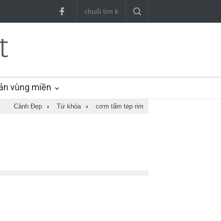
ản vùng miền
Cảnh Đẹp
›
Từ khóa
›
cơm tấm tép rim