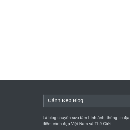
Cảnh Đẹp Blog
Là blog chuyên sưu tầm hình ảnh, thông tin địa
điểm cảnh đẹp Việt Nam và Thế Giới