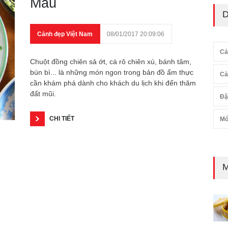
Mau
D
Cảnh đẹp Việt Nam
08/01/2017 20:09:06
Cả
Chuột đồng chiên sả ớt, cá rô chiên xù, bánh tâm,
bún bì... là những món ngon trong bản đồ ẩm thực
Cả
cần khám phá dành cho khách du lịch khi đến thăm
đất mũi.
Đặ
CHI TIẾT
Mó
M