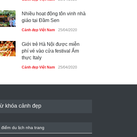
Nhiều hoạt động tôn vinh nhà
giáo tại Đầm Sen
Cảnh đẹp Việt Nam
25/04/2020
Giới trẻ Hà Nội được miễn
phí vé vào cửa festival Ẩm
thực Italy
Cảnh đẹp Việt Nam
25/04/2020
Tam giác mạch khoe sắc bên
bờ hồ Hà Nội
Cảnh đẹp Việt Nam
25/04/2020
ừ khóa cảnh đẹp
Bán đảo Sơn Trà sẽ là khu
du lịch quốc gia
 điểm du lịch nha trang
Cảnh đẹp Việt Nam
24/04/2020