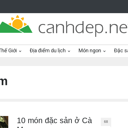
hế Giới
Địa điểm du lịch
Món ngon
Đặc s
im
10 món đặc sản ở Cà
68