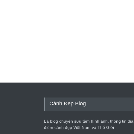
Cảnh Đẹp Blog
Là blog chuyên sưu tầm hình ảnh, thông tin địa
điểm cảnh đẹp Việt Nam và Thế Giới