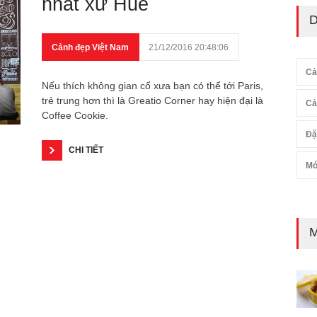
nhất xứ Huế
D
Cảnh đẹp Việt Nam
21/12/2016 20:48:06
Cả
Nếu thích không gian cổ xưa bạn có thể tới Paris,
trẻ trung hơn thì là Greatio Corner hay hiện đại là
Cả
Coffee Cookie.
Đặ
CHI TIẾT
Mó
M