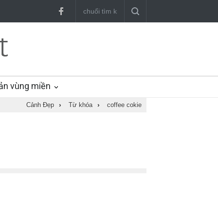
ản vùng miền
Cảnh Đẹp
›
Từ khóa
›
coffee cokie