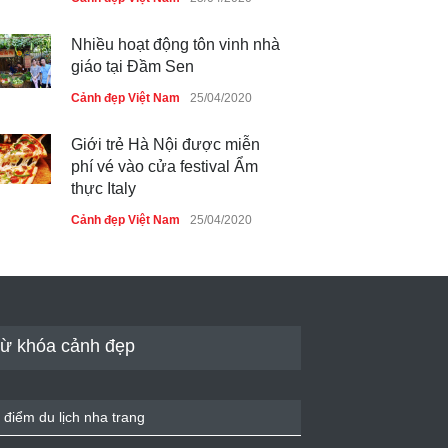
Nhiều hoạt động tôn vinh nhà
giáo tại Đầm Sen
Cảnh đẹp Việt Nam
25/04/2020
Giới trẻ Hà Nội được miễn
phí vé vào cửa festival Ẩm
thực Italy
Cảnh đẹp Việt Nam
25/04/2020
Tam giác mạch khoe sắc bên
bờ hồ Hà Nội
Cảnh đẹp Việt Nam
25/04/2020
ừ khóa cảnh đẹp
Bán đảo Sơn Trà sẽ là khu
du lịch quốc gia
 điểm du lịch nha trang
Cảnh đẹp Việt Nam
24/04/2020