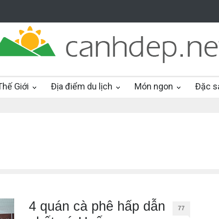
hế Giới
Địa điểm du lịch
Món ngon
Đặc s
4 quán cà phê hấp dẫn
77