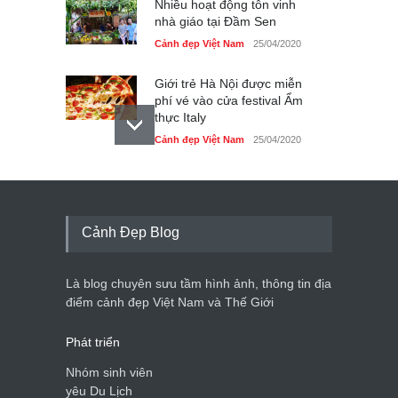
Nhiều hoạt động tôn vinh
nhà giáo tại Đầm Sen
Cảnh đẹp Việt Nam
25/04/2020
Giới trẻ Hà Nội được miễn
phí vé vào cửa festival Ẩm
thực Italy
Cảnh đẹp Việt Nam
25/04/2020
Tam giác mạch khoe sắc
bên bờ hồ Hà Nội
Cảnh đẹp Việt Nam
25/04/2020
Cảnh Đẹp Blog
Bán đảo Sơn Trà sẽ là khu
du lịch quốc gia
Là blog chuyên sưu tầm hình ảnh, thông tin địa
Cảnh đẹp Việt Nam
24/04/2020
điểm cảnh đẹp Việt Nam và Thế Giới
Phát triển
Nhóm sinh viên
yêu Du Lịch