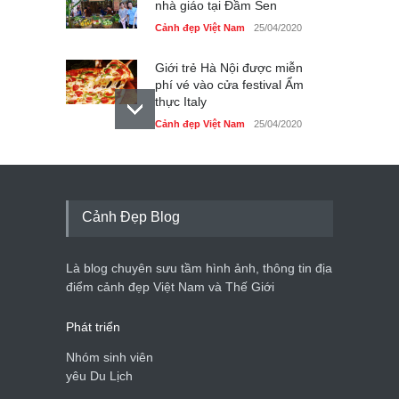
nhà giáo tại Đầm Sen
Cảnh đẹp Việt Nam
25/04/2020
Giới trẻ Hà Nội được miễn
phí vé vào cửa festival Ẩm
thực Italy
Cảnh đẹp Việt Nam
25/04/2020
Tam giác mạch khoe sắc
bên bờ hồ Hà Nội
Cảnh đẹp Việt Nam
25/04/2020
Cảnh Đẹp Blog
Bán đảo Sơn Trà sẽ là khu
du lịch quốc gia
Là blog chuyên sưu tầm hình ảnh, thông tin địa
Cảnh đẹp Việt Nam
24/04/2020
điểm cảnh đẹp Việt Nam và Thế Giới
Phát triển
Nhóm sinh viên
yêu Du Lịch