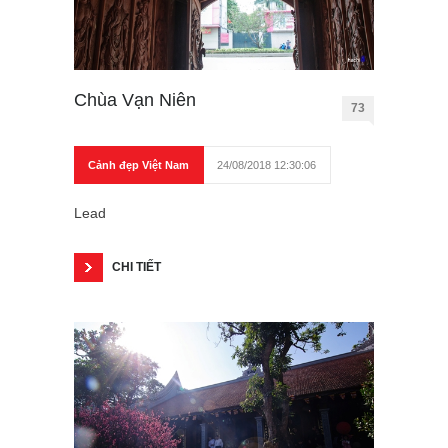
Chùa Vạn Niên
73
Cảnh đẹp Việt Nam
24/08/2018 12:30:06
Lead
CHI TIẾT