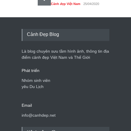
Cảnh đẹp Việt Nam
25/04/2020
Tam giác mạch khoe sắc
bên bờ hồ Hà Nội
Cảnh đẹp Việt Nam
25/04/2020
Cảnh Đẹp Blog
Bán đảo Sơn Trà sẽ là khu
du lịch quốc gia
Là blog chuyên sưu tầm hình ảnh, thông tin địa
Cảnh đẹp Việt Nam
24/04/2020
điểm cảnh đẹp Việt Nam và Thế Giới
Phát triển
Nhóm sinh viên
yêu Du Lịch
Email
info@canhdep.net