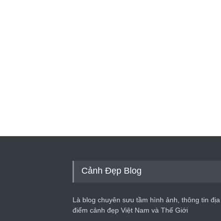
Cảnh Đẹp Blog
Là blog chuyên sưu tầm hình ảnh, thông tin địa
điểm cảnh đẹp Việt Nam và Thế Giới