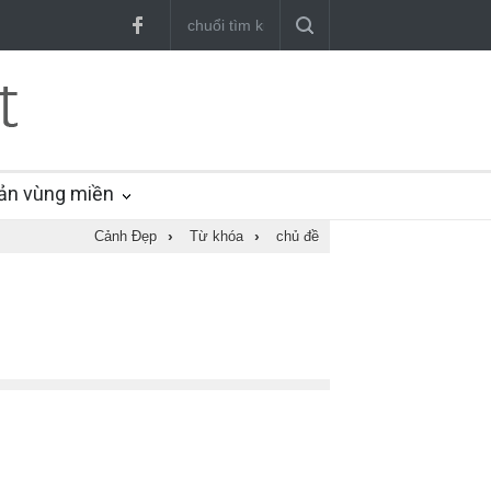
ản vùng miền
Cảnh Đẹp
›
Từ khóa
›
chủ đề