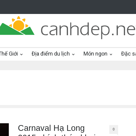
hế Giới
Địa điểm du lịch
Món ngon
Đặc s
Carnaval Hạ Long
0