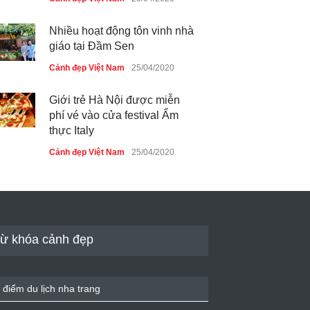
Nhiều hoạt động tôn vinh nhà
giáo tại Đầm Sen
Cảnh đẹp Việt Nam
25/04/2020
Giới trẻ Hà Nội được miễn
phí vé vào cửa festival Ẩm
thực Italy
Cảnh đẹp Việt Nam
25/04/2020
Tam giác mạch khoe sắc bên
bờ hồ Hà Nội
Cảnh đẹp Việt Nam
25/04/2020
ừ khóa cảnh đẹp
Bán đảo Sơn Trà sẽ là khu
du lịch quốc gia
 điểm du lịch nha trang
Cảnh đẹp Việt Nam
24/04/2020