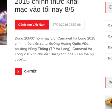
2015 chính thức khai
D
mạc vào tối nay 8/5
Cảnh đẹp Việt Nam
27/04/2019 02:52:06
Cả
Cả
Đúng 20h00’ hôm nay 8/5, Carnaval Hạ Long 2015
chính thức diễn ra tại đường Hoàng Quốc Việt,
Đặ
phường Hùng Thắng (TP Hạ Long). Carnaval Hạ
Long 2015 có chủ đề “Hội tụ tinh hoa - Lan tỏa nụ
Mó
cười”...
CHI TIẾT
M