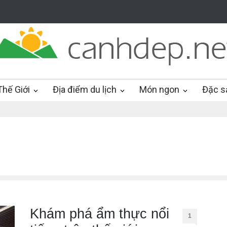
hế Giới
Địa điểm du lịch
Món ngon
Đặc s
Khám phá ẩm thực nổi
1