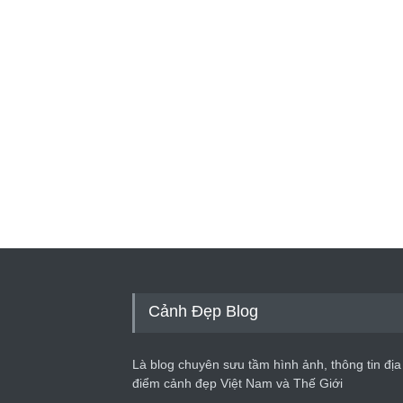
Cảnh Đẹp Blog
Là blog chuyên sưu tầm hình ảnh, thông tin địa
điểm cảnh đẹp Việt Nam và Thế Giới