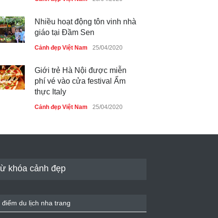
Nhiều hoạt động tôn vinh nhà
giáo tại Đầm Sen
Cảnh đẹp Việt Nam
25/04/2020
Giới trẻ Hà Nội được miễn
phí vé vào cửa festival Ẩm
thực Italy
Cảnh đẹp Việt Nam
25/04/2020
Tam giác mạch khoe sắc bên
bờ hồ Hà Nội
Cảnh đẹp Việt Nam
25/04/2020
ừ khóa cảnh đẹp
Bán đảo Sơn Trà sẽ là khu
du lịch quốc gia
 điểm du lịch nha trang
Cảnh đẹp Việt Nam
24/04/2020