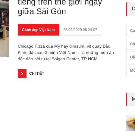
tiếng trên thế giới ngay
D
giữa Sài Gòn
Cảnh đẹp Việt Nam
26/03/2020 08:24:07
Cả
Cả
Chicago Pizza của Mỹ hay dimsum, vịt quay Bắc
Kinh, đặc sản 3 miền Việt Nam... là những món ăn
Đặ
độc đáo hội tụ tại Saigon Center, TP HCM.
Mó
CHI TIẾT
M