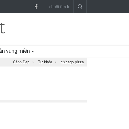
ản vùng miền
Cảnh Đẹp
›
Từ khóa
›
chicago pizza